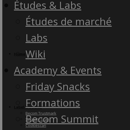
Études & Labs
Études de marché
Labs
Wiki
Home
Academy & Events
Friday Snacks
Formations
Label & audits
Becom Trustmark
Becom Summit
Security Scan
Cookiescan