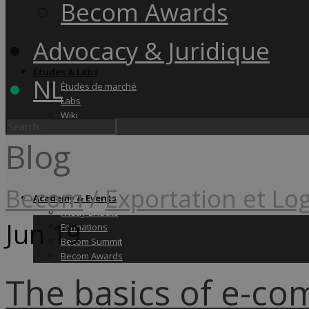
Becom Awards
Advocacy & Juridique
Études & Labs
NL
Études de marché
Labs
Wiki
Blog
Becom
/
Exportation et Lo
Academy & Events
Friday Snacks
Jun
19
Formations
Becom Summit
Becom Awards
The basics of e-c