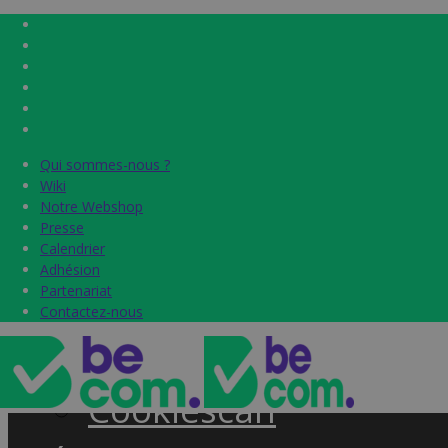
Qui sommes-nous ?
Qui sommes-nous ?
Home
Wiki
Wiki
Notre Webshop
Notre Webshop
Presse
Presse
Label & audits
Calendrier
Calendrier
Adhésion
Adhésion
Becom Trustmark
Partenariat
Partenariat
Contactez-nous
Contactez-nous
Security Scan
Cookiescan