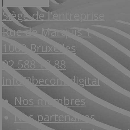
Siège de l'entreprise
Rue de Marquis 1
1000 Bruxelles
02 588 18 88
info@becom.digital
Nos membres
Nos partenaires