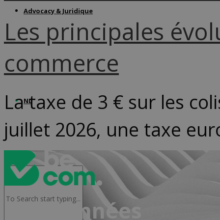
Advocacy & Juridique
Les principales évo
commerce
La taxe de 3 € sur les col
NL
juillet 2026, une taxe eu
Coordonnées