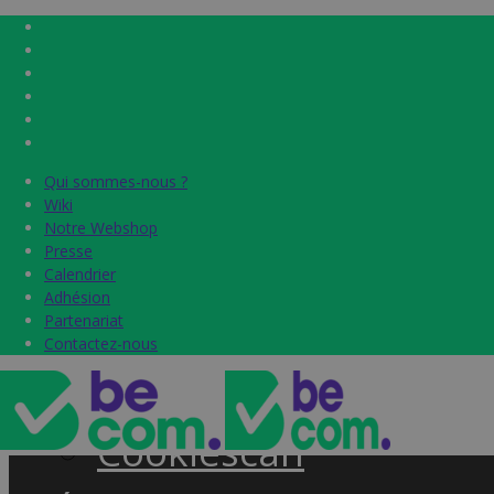
Qui sommes-nous ?
Qui sommes-nous ?
Home
Wiki
Wiki
Notre Webshop
Notre Webshop
Presse
Presse
Label & audits
Calendrier
Calendrier
Adhésion
Adhésion
Becom Trustmark
Partenariat
Partenariat
Contactez-nous
Contactez-nous
Security Scan
Cookiescan