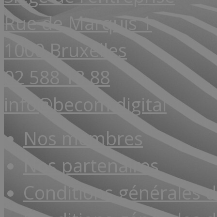
Rue de Marquis 1
1000 Bruxelles
02 588 18 88
info@becom.digital
Nos membres
Nos partenaires
Conditions générales 