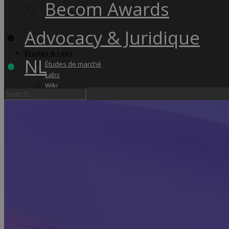
Becom Awards
Advocacy & Juridique
Études & Labs
NL
Études de marché
Labs
Wiki
Academy & Events
Friday Snacks
Formations
Becom Summit
Becom Awards