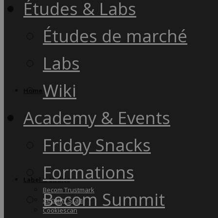
Études & Labs
Études de marché
Labs
Wiki
Home
Academy & Events
Friday Snacks
Formations
Label & audits
Becom Trustmark
Becom Summit
Security Scan
Cookiescan