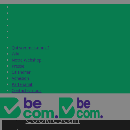
Qui sommes-nous ?
Qui sommes-nous ?
Home
Wiki
Wiki
Notre Webshop
Notre Webshop
Presse
Presse
Label & audits
Calendrier
Calendrier
Adhésion
Adhésion
Becom Trustmark
Partenariat
Partenariat
Contactez-nous
Contactez-nous
Security Scan
Cookiescan