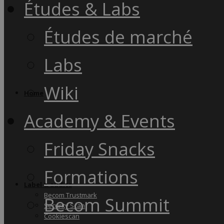
Études & Labs
Études de marché
Labs
Wiki
Home
Academy & Events
Friday Snacks
Formations
Label & audits
Becom Trustmark
Becom Summit
Security Scan
Cookiescan