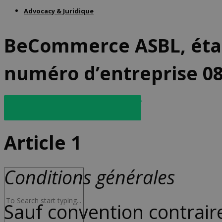
Advocacy & Juridique
BeCommerce ASBL, établ
numéro d’entreprise 08
Télécharger pdf
NL
Article
1
Conditions générales
Sauf convention contraire 