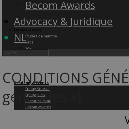
Becom Awards
Advocacy & Juridique
Études & Labs
NL
Études de marché
Labs
Wiki
CONDITIONS GÉNÉR
Academy & Events
Friday Snacks
générales »)
Formations
Becom Summit
Becom Awards