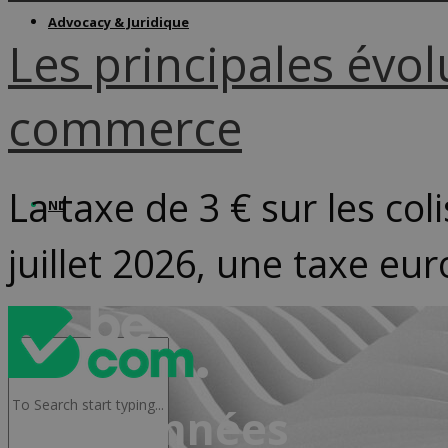
Advocacy & Juridique
Les principales évo
commerce
La taxe de 3 € sur les col
NL
juillet 2026, une taxe eu
Coordonnées