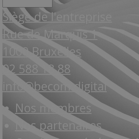
Siège de l'entreprise
Rue de Marquis 1
1000 Bruxelles
02 588 18 88
info@becom.digital
Nos membres
Nos partenaires