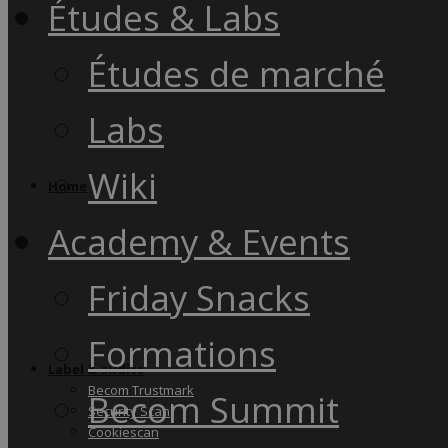
Études & Labs
Études de marché
Labs
Wiki
Home
Academy & Events
Friday Snacks
Formations
Label & audits
Becom Trustmark
Becom Summit
Security Scan
Cookiescan