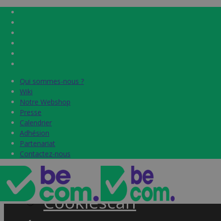
Qui sommes-nous ?
Qui sommes-nous ?
Home
Wiki
Wiki
Notre Webshop
Notre Webshop
Presse
Presse
Label & audits
Calendrier
Calendrier
Adhésion
Adhésion
Becom Trustmark
Partenariat
Partenariat
Contactez-nous
Contactez-nous
Security Scan
Cookiescan