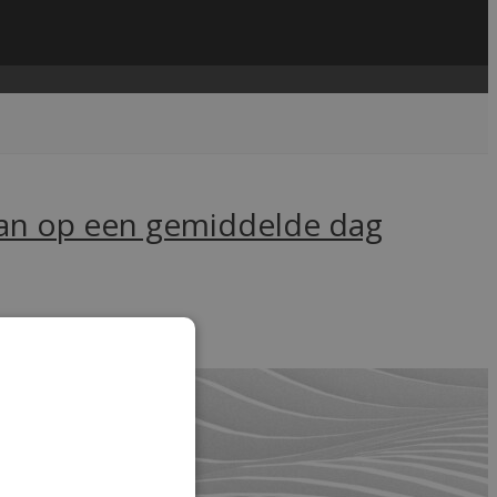
 dan op een gemiddelde dag
....
read more →