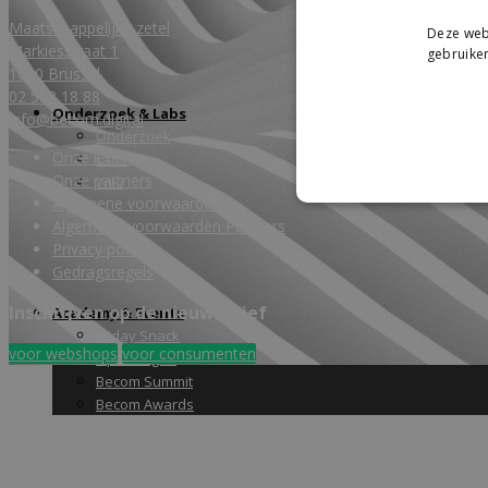
Maatschappelijke zetel
Deze webs
Markiesstraat 1
gebruiken
1000 Brussel
02 588 18 88
Onderzoek & Labs
info@becom.digital
Onderzoek
Onze leden
Labs
Onze partners
Wiki
Algemene voorwaarden
Algemene voorwaarden Partners
Privacy policy
Gedragsregels
Inschrijven op de nieuwsbrief
Academy & Events
Friday Snack
voor webshops
voor consumenten
Opleidingen
Becom Summit
Becom Awards