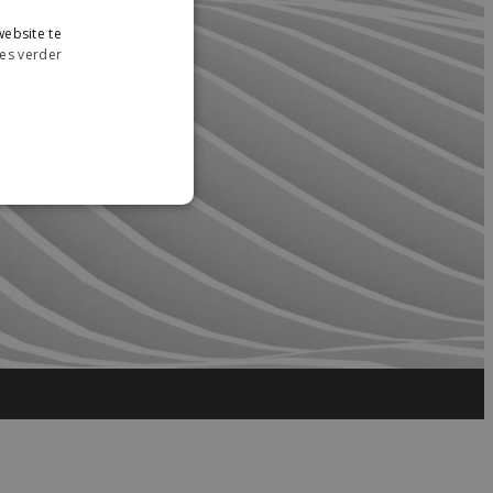
ebsite te
es verder