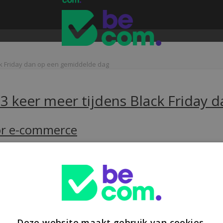
ack Friday dan op een gemiddelde dag
t 3 keer meer tijdens Black Friday
oor e-commerce
t een Europese heffing van €3 op pakjes onder €150 uit niet-EU-landen
Deze website maakt gebruik van cookies.