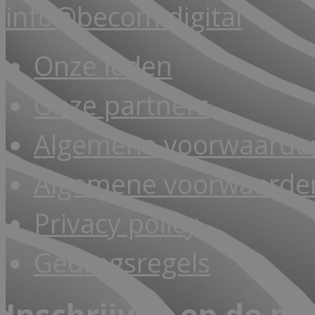
info@becom.digital
Onze leden
Onze partners
Algemene voorwaarde
Algemene voorwaarden
Privacy policy
Gedragsregels
Inschrijven op de ni