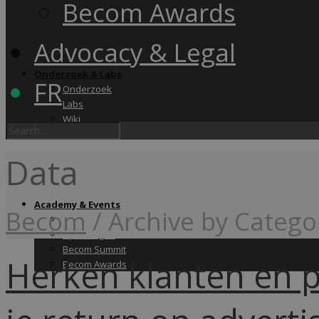
Becom Awards
Advocacy & Legal
Onderzoek & Labs
FR
Onderzoek
Labs
Wiki
Data
Academy & Events
Becom
/
Archive by Catego
Friday Snack
Opleidingen
Becom Summit
Herken klanten en p
Becom Awards