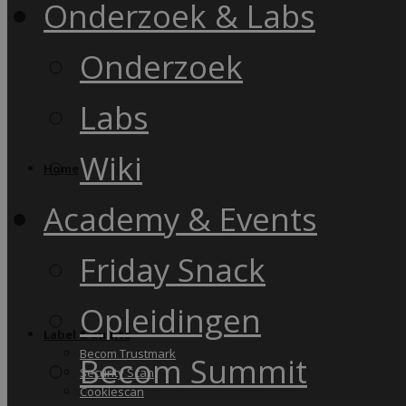
Onderzoek & Labs
Onderzoek
Labs
Wiki
Home
Academy & Events
Friday Snack
Opleidingen
Label & audits
Becom Trustmark
Becom Summit
Security Scan
Cookiescan