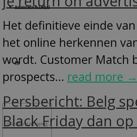
je return on adverti
Advocacy & Legal
Het definitieve einde van 
het online herkennen van
wordt. Customer Match b
FR
prospects...
read more 
Persbericht: Belg sp
Black Friday dan o