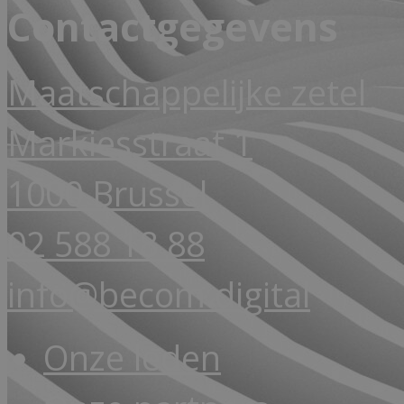
Contactgegevens
Maatschappelijke zetel
Markiesstraat 1
1000 Brussel
02 588 18 88
info@becom.digital
Onze leden