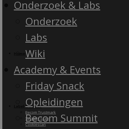
Onderzoek & Labs
Onderzoek
Labs
Wiki
Home
Academy & Events
Friday Snack
Opleidingen
Label & audits
Becom Trustmark
Becom Summit
Security Scan
Cookiescan