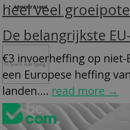
heel veel groeipote
Advocacy & Legal
De belangrijkste E
€3 invoerheffing op niet-
een Europese heffing van
landen....
read more →