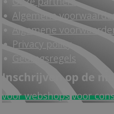
Onze partners
Algemene voorwaarde
Algemene voorwaarden
Privacy policy
Gedragsregels
Inschrijven op de ni
voor webshops
voor con