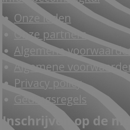
Onze leden
Onze partners
Algemene voorwaarde
Algemene voorwaarden
Privacy policy
Gedragsregels
Inschrijven op de ni