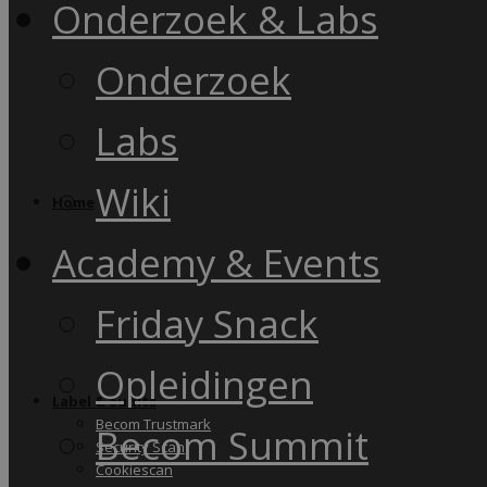
Onderzoek & Labs
Onderzoek
Labs
Wiki
Home
Academy & Events
Friday Snack
Opleidingen
Label & audits
Becom Trustmark
Becom Summit
Security Scan
Cookiescan