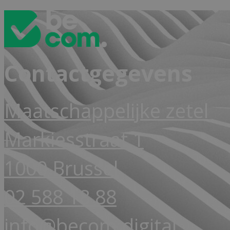
Contactgegevens
Maatschappelijke zetel
Markiesstraat 1
1000 Brussel
02 588 18 88
info@becom.digital