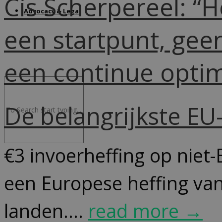
Cis Scherpereel: “
Advocacy & Legal
een startpunt, geen
een continue optima
De belangrijkste E
€3 invoerheffing op niet-
een Europese heffing van
landen....
read more →