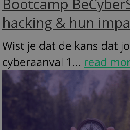
Bootcamp BeCyberSa
hacking & hun impa
Wist je dat de kans dat j
cyberaanval 1...
read mo