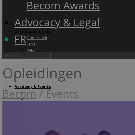
Becom Awards
Advocacy & Legal
Onderzoek & Labs
FR
Onderzoek
Labs
Wiki
Opleidingen
Academy & Events
Becom
/
Events
Friday Snack
Opleidingen
Becom Summit
Becom Awards