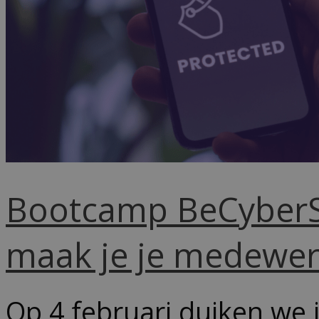
Bootcamp BeCyberSa
maak je je medewer
Op 4 februari duiken we i