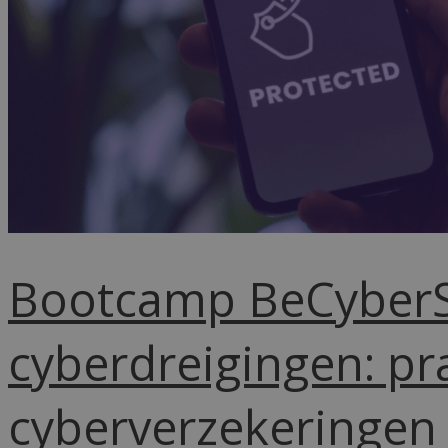
Bootcamp BeCyberSa
cyberdreigingen: pr
cyberverzekeringen