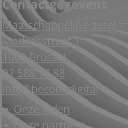
Contactgegevens
Maatschappelijke zetel
Markiesstraat 1
1000 Brussel
02 588 18 88
info@becom.digital
Onze leden
Onze partners