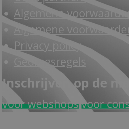
Algemene voorwaarde
Algemene voorwaarden
Privacy policy
Gedragsregels
Inschrijven op de ni
voor webshops
voor con