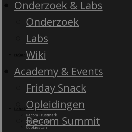
Onderzoek & Labs
Onderzoek
Labs
Wiki
Home
Academy & Events
Friday Snack
Opleidingen
Label & audits
Becom Trustmark
Becom Summit
Security Scan
Cookiescan