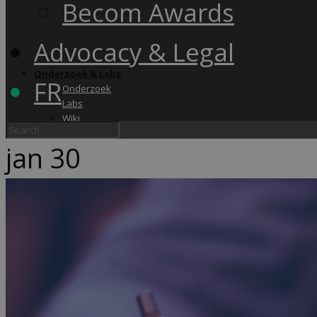
Becom Awards
Advocacy & Legal
Onderzoek & Labs
FR
Onderzoek
Labs
Wiki
jan
30
Academy & Events
Friday Snack
Opleidingen
Becom Summit
Becom Awards