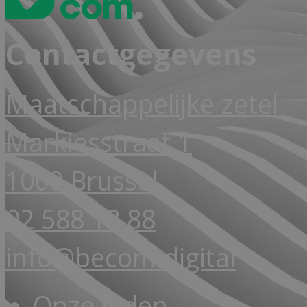
Contactgegevens
Maatschappelijke zetel
Markiesstraat 1
1000 Brussel
02 588 18 88
info@becom.digital
Onze leden