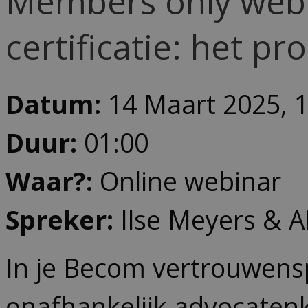
Members only web
certificatie: het pr
Datum:
14 Maart 2025, 
Duur:
01:00
Waar?:
Online webinar
Spreker:
Ilse Meyers & A
In je Becom vertrouwensp
onafhankelijk advocatenk