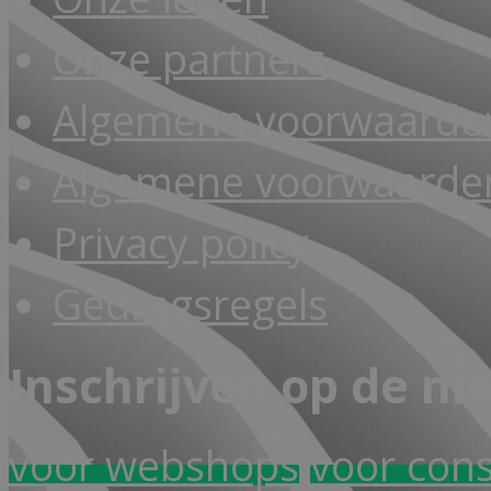
Onze partners
Algemene voorwaarde
Algemene voorwaarden
Privacy policy
Gedragsregels
Inschrijven op de ni
voor webshops
voor con