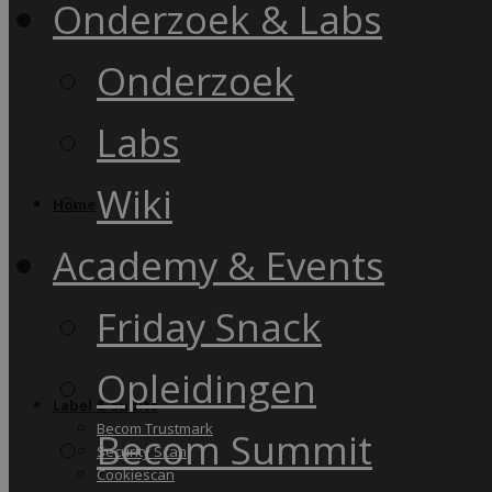
Onderzoek & Labs
Onderzoek
Labs
Wiki
Home
Academy & Events
Friday Snack
Opleidingen
Label & audits
Becom Trustmark
Becom Summit
Security Scan
Cookiescan