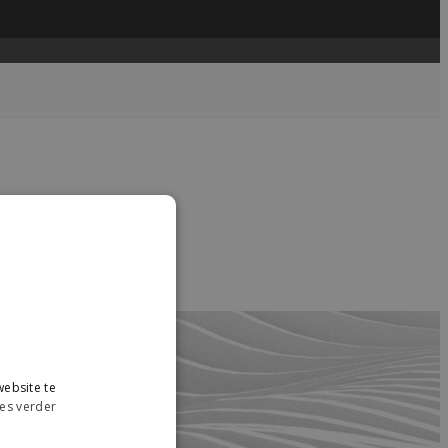
....
read more →
ebsite te
es verder