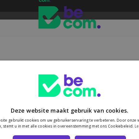
oor e-commerce
t een Europese heffing van €3 op pakjes onder €150 uit niet-EU-landen
Deze website maakt gebruik van cookies.
ite gebruikt cookies om uw gebruikerservaring te verbeteren. Door onze w
, stemt u in met alle cookies in overeenstemming met ons Cookiebeleid.
Le