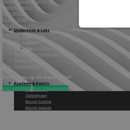
Maatschappelijke zetel
Markiesstraat 1
1000 Brussel
02 588 18 88
info@becom.digital
Onderzoek & Labs
Onze leden
Onderzoek
Onze partners
Labs
Algemene voorwaarden
Wiki
Algemene voorwaarden Partners
Privacy policy
Gedragsregels
Inschrijven op de nieuwsbrief
Academy & Events
voor webshops
voor consumenten
Friday Snack
Opleidingen
Becom Summit
Becom Awards