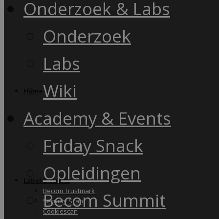
Onderzoek & Labs
Onderzoek
Labs
Wiki
Home
Academy & Events
Friday Snack
Opleidingen
Label & audits
Becom Trustmark
Becom Summit
Security Scan
Cookiescan