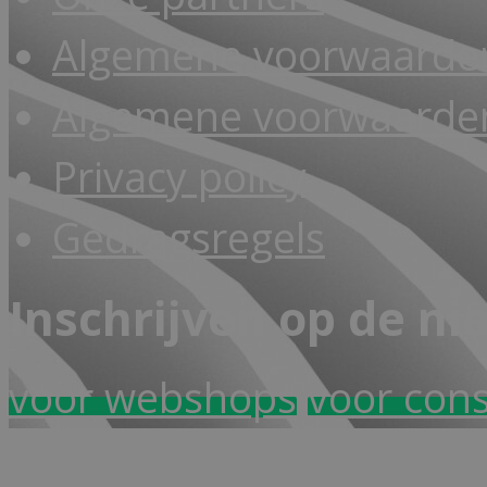
Algemene voorwaarde
Algemene voorwaarden
Privacy policy
Gedragsregels
Inschrijven op de ni
voor webshops
voor con