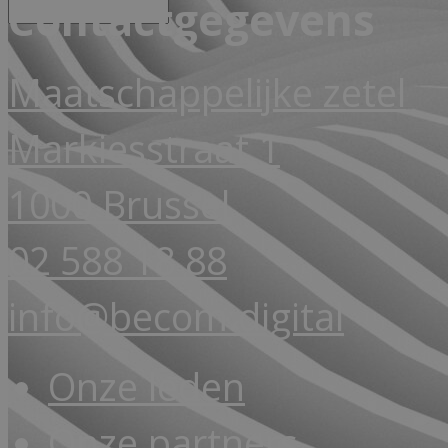
Contactgegevens
Maatschappelijke zetel
Markiesstraat 1
1000 Brussel
02 588 18 88
info@becom.digital
Onze leden
Onze partners