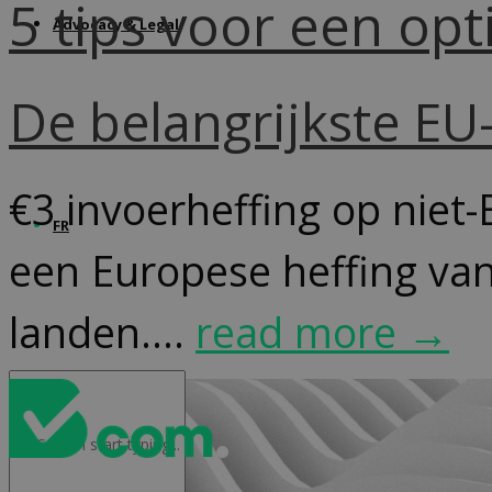
5 tips voor een op
Advocacy & Legal
De belangrijkste E
€3 invoerheffing op niet-
FR
een Europese heffing van
landen....
read more →