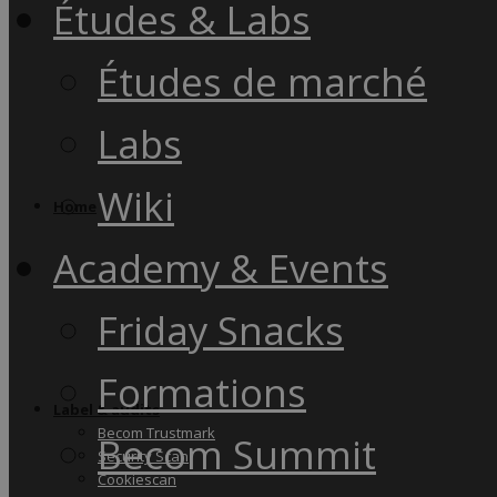
Études & Labs
Études de marché
Labs
Wiki
Home
Academy & Events
Friday Snacks
Formations
Label & audits
Becom Trustmark
Becom Summit
Security Scan
Cookiescan