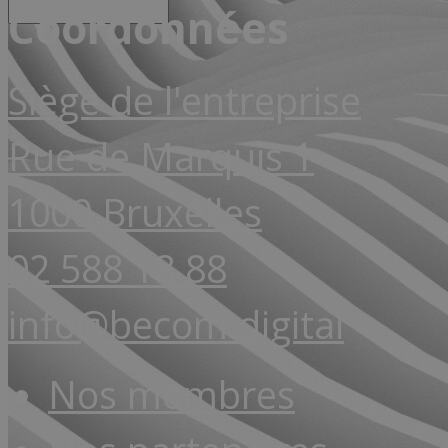
Coordonnées
Siège de l'entreprise
Rue de Marquis 1
1000 Bruxelles
02 588 18 88
info@becom.digital
Nos membres