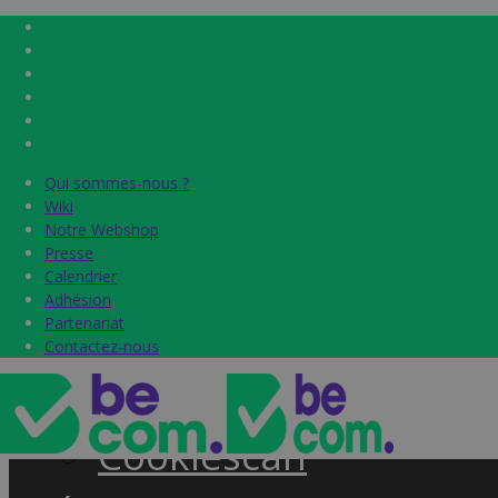
Qui sommes-nous ?
Qui sommes-nous ?
Home
Wiki
Wiki
Notre Webshop
Notre Webshop
Presse
Presse
Label & audits
Calendrier
Calendrier
Adhésion
Adhésion
Becom Trustmark
Partenariat
Partenariat
Contactez-nous
Contactez-nous
Security Scan
Cookiescan