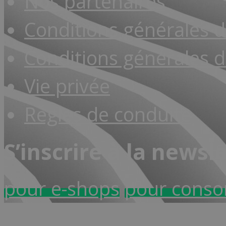
Nos partenaires
Conditions générales 
Conditions générales d
Vie privée
Règles de conduite
S’inscrire à la newsl
pour e-shops
pour cons