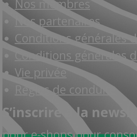
Nos membres
Nos partenaires
Conditions générales 
Conditions générales d
Vie privée
Règles de conduite
S’inscrire à la newsl
pour e-shops
pour cons