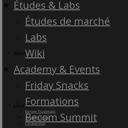
Études & Labs
Études de marché
Labs
Wiki
Home
Academy & Events
Friday Snacks
Formations
Label & audits
Becom Trustmark
Becom Summit
Security Scan
Cookiescan