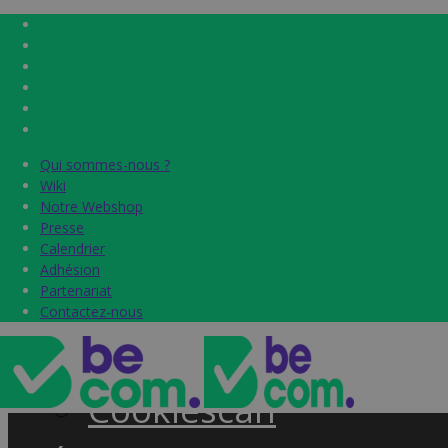
Qui sommes-nous ?
Qui sommes-nous ?
Home
Wiki
Wiki
Notre Webshop
Notre Webshop
Presse
Presse
Label & audits
Calendrier
Calendrier
Adhésion
Adhésion
Becom Trustmark
Partenariat
Partenariat
Contactez-nous
Contactez-nous
Security Scan
Cookiescan