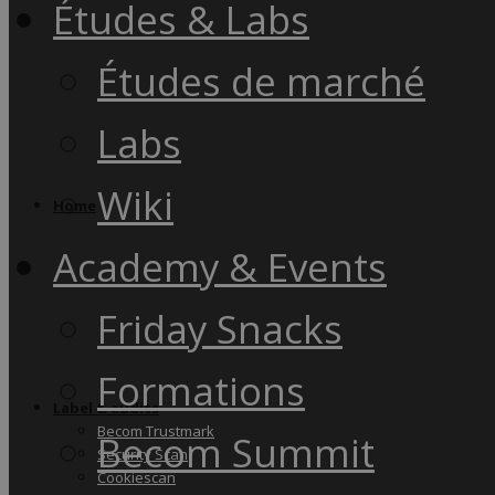
Études & Labs
Études de marché
Labs
Wiki
Home
Academy & Events
Friday Snacks
Formations
Label & audits
Becom Trustmark
Becom Summit
Security Scan
Cookiescan