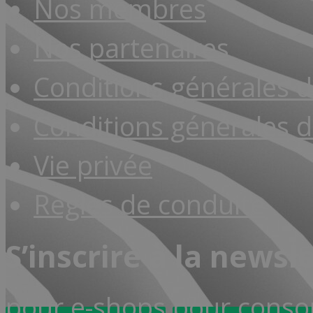
Nos membres
Nos partenaires
Conditions générales 
Conditions générales d
Vie privée
Règles de conduite
S’inscrire à la newsl
pour e-shops
pour cons