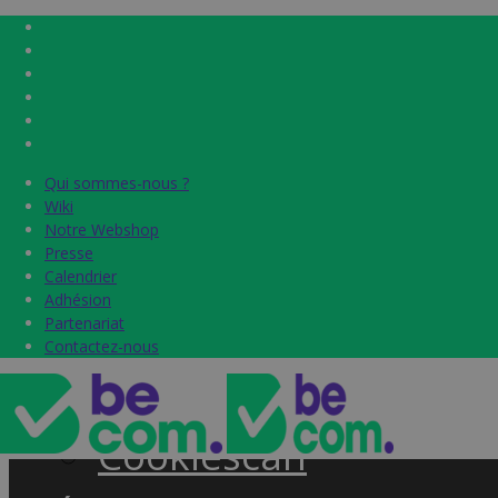
Qui sommes-nous ?
Qui sommes-nous ?
Home
Wiki
Wiki
Notre Webshop
Notre Webshop
Presse
Presse
Label & audits
Calendrier
Calendrier
Adhésion
Adhésion
Becom Trustmark
Partenariat
Partenariat
Contactez-nous
Contactez-nous
Security Scan
Cookiescan