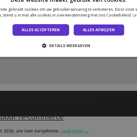
ite gebruikt cookies om uw gebruikerservaring te verbeteren. Door onze w
, stemt u in met alle cookies in overeenstemming met ons Cookiebeleid.
Le
ALLES ACCEPTEREN
ALLES AFWIJZEN
DETAILS WEERGEVEN
e : cas pratique Veepee
 pour l’e-commerce
llet 2026, une taxe européenne...
read more →