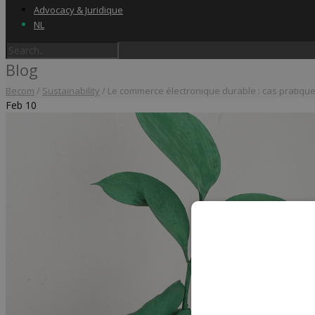
Advocacy & Juridique
NL
Blog
Becom
/
Sustainability
/
Le commerce électronique durable : cas pratiq
Feb
10
Home
Label & audits
Becom Trustmark
Security Scan
Cookiescan