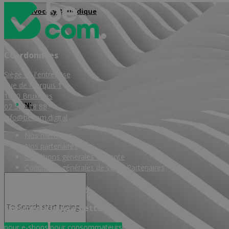
Advocacy & Juridique
Coordonnées
Siège de l'entreprise
Rue de Marquis 1
1000 Bruxelles
NL
02 588 18 88
info@becom.digital
Nos membres
Nos partenaires
Conditions générales de vente
Conditions générales de vente Partenaires
Vie privée
Règles de conduite
S’inscrire à la newsletter
pour e-shops
pour consommateurs