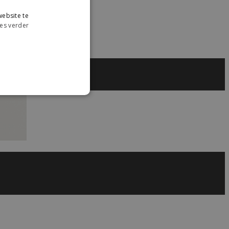
ebsite te
es verder