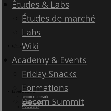
Études & Labs
Études de marché
Labs
Wiki
Home
Academy & Events
Friday Snacks
Formations
Label & audits
Becom Trustmark
Becom Summit
Security Scan
Cookiescan