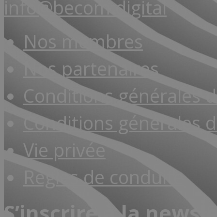
info@becom.digital
Nos membres
Nos partenaires
Conditions générales 
Conditions générales d
Vie privée
Règles de conduite
S’inscrire à la newsl