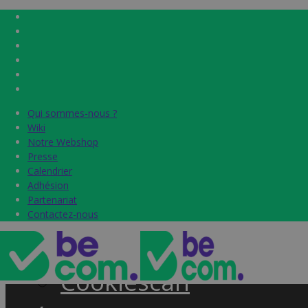
Qui sommes-nous ?
Qui sommes-nous ?
Home
Wiki
Wiki
Notre Webshop
Notre Webshop
Presse
Presse
Label & audits
Calendrier
Calendrier
Adhésion
Adhésion
Becom Trustmark
Partenariat
Partenariat
Contactez-nous
Contactez-nous
Security Scan
Cookiescan