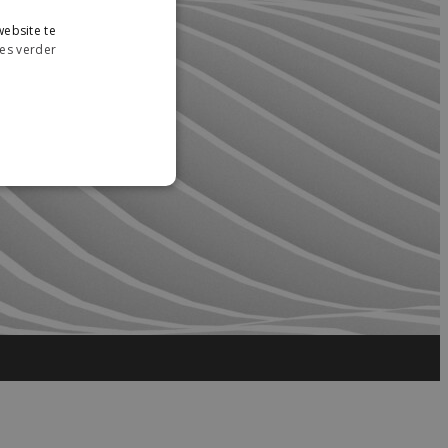
ebsite te
es verder