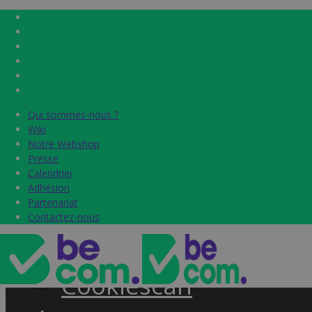
Qui sommes-nous ?
Qui sommes-nous ?
Home
Wiki
Wiki
Notre Webshop
Notre Webshop
Presse
Presse
Label & audits
Calendrier
Calendrier
Adhésion
Adhésion
Becom Trustmark
Partenariat
Partenariat
Contactez-nous
Contactez-nous
Security Scan
Cookiescan