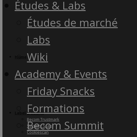
Études & Labs
Études de marché
Labs
Wiki
Home
Academy & Events
Friday Snacks
Formations
Label & audits
Becom Trustmark
Becom Summit
Security Scan
Cookiescan