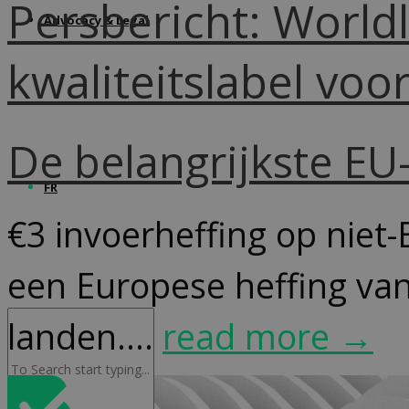
Persbericht: World
Advocacy & Legal
kwaliteitslabel vo
De belangrijkste E
FR
€3 invoerheffing op niet-
een Europese heffing van
landen....
read more →