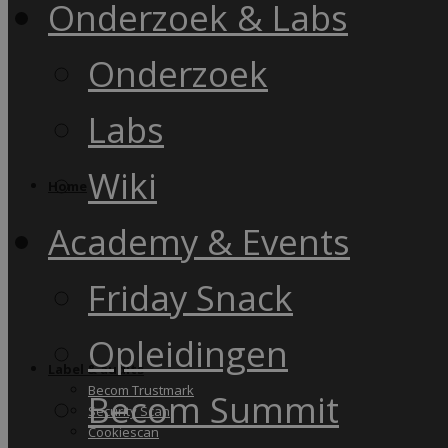
Onderzoek & Labs
Onderzoek
Labs
Wiki
Home
Academy & Events
Friday Snack
Opleidingen
Label & audits
Becom Trustmark
Becom Summit
Security Scan
Cookiescan