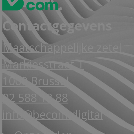
Contactgegevens
Maatschappelijke zetel
Markiesstraat 1
1000 Brussel
02 588 18 88
info@becom.digital