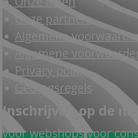
Onze leden
Onze partners
Algemene voorwaarde
Algemene voorwaarden
Privacy policy
Gedragsregels
Inschrijven op de ni
voor webshops
voor con