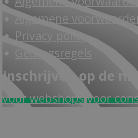
Algemene voorwaarde
Algemene voorwaarden
Privacy policy
Gedragsregels
Inschrijven op de ni
voor webshops
voor con