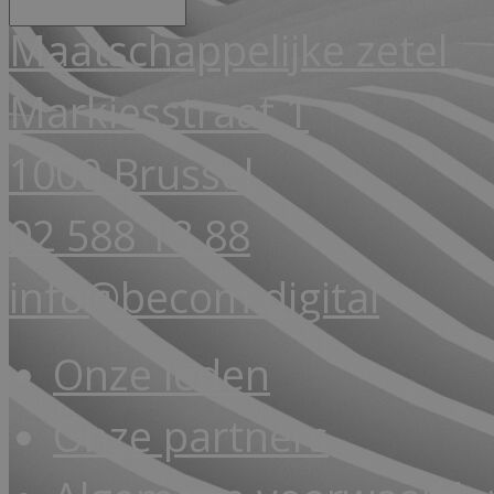
Maatschappelijke zetel
Markiesstraat 1
1000 Brussel
02 588 18 88
info@becom.digital
Onze leden
Onze partners