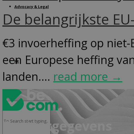
Advocacy & Legal
De belangrijkste E
€3 invoerheffing op niet-
een Europese heffing van
FR
landen....
read more →
Contactgegevens