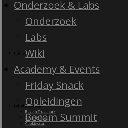
Onderzoek & Labs
Onderzoek
Labs
Wiki
Home
Academy & Events
Friday Snack
Opleidingen
Label & audits
Becom Trustmark
Becom Summit
Security Scan
Cookiescan