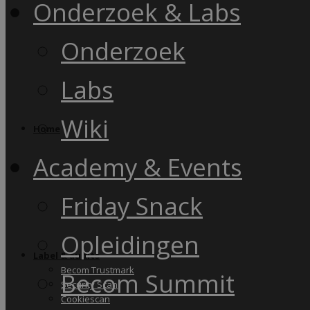
Onderzoek & Labs
Onderzoek
Labs
Wiki
Home
Academy & Events
Friday Snack
Opleidingen
Label & audits
Becom Trustmark
Becom Summit
Security Scan
Cookiescan