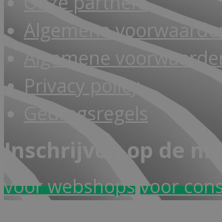
Onze partners
Algemene voorwaarde
Algemene voorwaarden
Privacy policy
Gedragsregels
Inschrijven op de ni
voor webshops
voor con