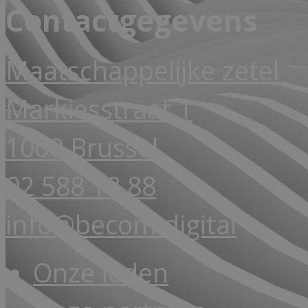
Contactgegevens
Maatschappelijke zetel
Markiesstraat 1
1000 Brussel
02 588 18 88
info@becom.digital
Onze leden