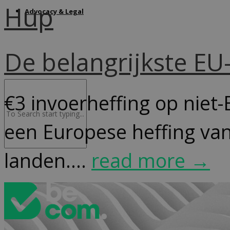
Hup
Advocacy & Legal
De belangrijkste E
€3 invoerheffing op niet-
een Europese heffing van
landen....
read more →