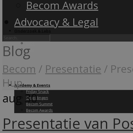
Becom Awards
Advocacy & Legal
Onderzoek & Labs
Onderzoek
Labs
Blog
Wiki
Becom
/
Presentatie
/
Pres
Hup
Academy & Events
Friday Snack
aug
30
Opleidingen
Becom Summit
Becom Awards
Presentatie van Po