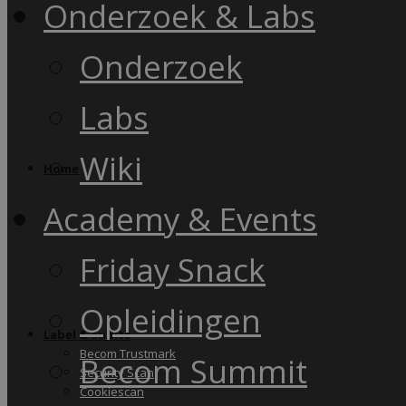
Onderzoek & Labs
Onderzoek
Labs
Wiki
Home
Academy & Events
Friday Snack
Opleidingen
Label & audits
Becom Trustmark
Becom Summit
Security Scan
Cookiescan