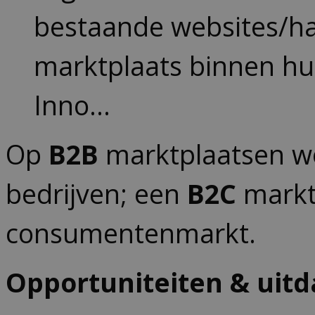
bestaande websites/ha
marktplaats binnen hun
Inno…
Op
B2B
marktplaatsen wo
bedrijven; een
B2C
marktp
consumentenmarkt.
Opportuniteiten & uit