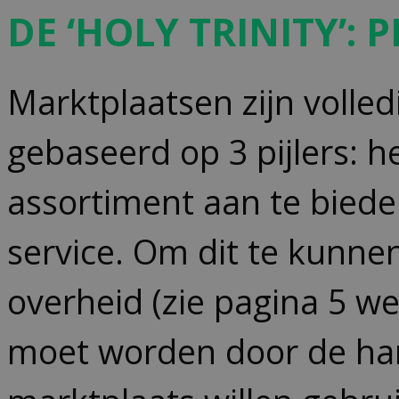
D
E
‘H
OLY
T
RINITY
’:
P
Marktplaatsen zijn volled
gebaseerd op 3 pijlers: 
assortiment aan te biede
service. Om dit te kunnen
overheid (zie pagina 5 we
moet worden door de han