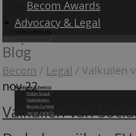
Becom Awards
Advocacy & Legal
Onderzoek & Labs
Onderzoek
Labs
Blog
Wiki
Becom
/
Legal
/
Valkuilen 
nov
22
Academy & Events
Friday Snack
Opleidingen
Valkuilen van Soc
Becom Summit
Becom Awards