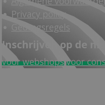
Algemene voorwaarden
Privacy policy
Gedragsregels
Inschrijven op de ni
voor webshops
voor con