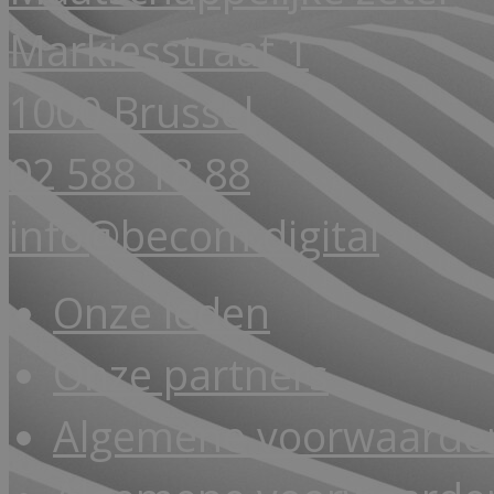
Markiesstraat 1
1000 Brussel
02 588 18 88
info@becom.digital
Onze leden
Onze partners
Algemene voorwaarde