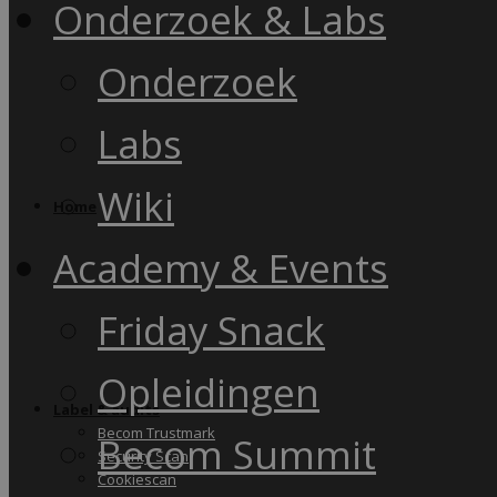
Onderzoek & Labs
Onderzoek
Labs
Wiki
Home
Academy & Events
Friday Snack
Opleidingen
Label & audits
Becom Trustmark
Becom Summit
Security Scan
Cookiescan