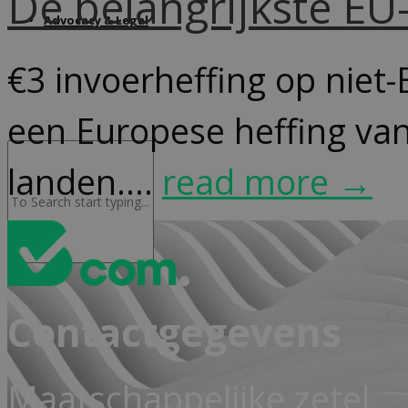
De belangrijkste E
Advocacy & Legal
€3 invoerheffing op niet-
een Europese heffing van
landen....
read more →
Contactgegevens
Maatschappelijke zetel