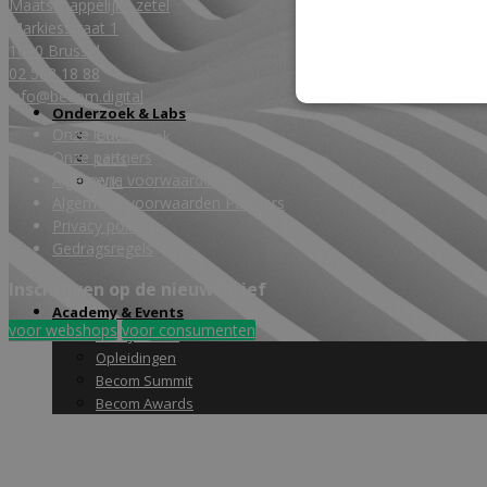
Maatschappelijke zetel
Markiesstraat 1
1000 Brussel
02 588 18 88
info@becom.digital
Onderzoek & Labs
Onze leden
Onderzoek
Onze partners
Labs
Algemene voorwaarden
Wiki
Algemene voorwaarden Partners
Privacy policy
Gedragsregels
Inschrijven op de nieuwsbrief
Academy & Events
voor webshops
voor consumenten
Friday Snack
Opleidingen
Becom Summit
Becom Awards