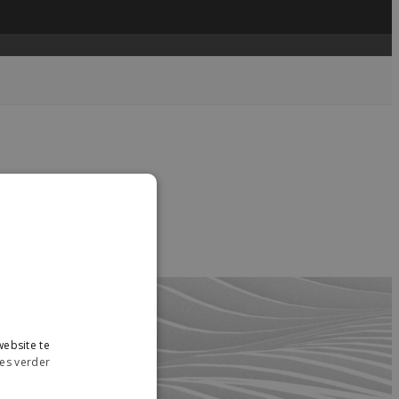
....
read more →
ebsite te
es verder