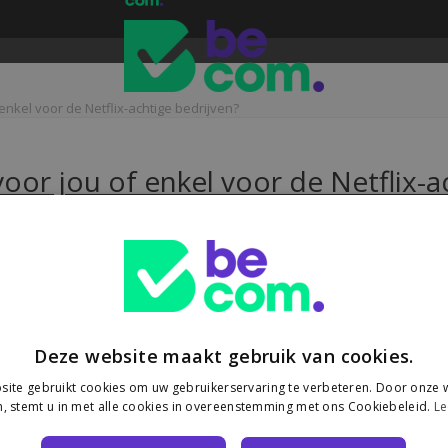
enkel voor de Netflix-achtige bedrijven?
oor jou of enkel voor de Netflix-a
oor e-commerce
t een Europese heffing van €3 op pakjes onder €150 uit niet-EU-landen
Deze website maakt gebruik van cookies.
ite gebruikt cookies om uw gebruikerservaring te verbeteren. Door onze w
, stemt u in met alle cookies in overeenstemming met ons Cookiebeleid.
Le