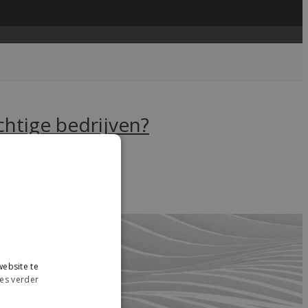
chtige bedrijven?
....
read more →
ebsite te
es verder