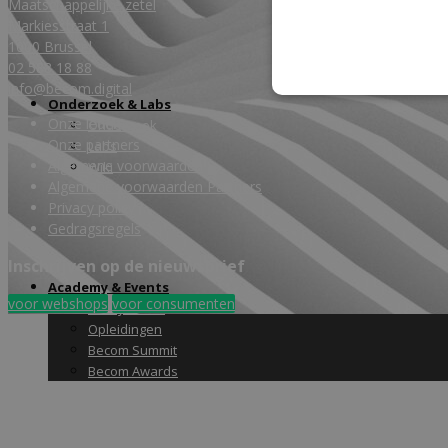
Maatschappelijke zetel
Markiesstraat 1
1000 Brussel
02 588 18 88
info@becom.digital
Onderzoek & Labs
Onze leden
Onderzoek
Onze partners
Labs
Algemene voorwaarden
Wiki
Algemene voorwaarden Partners
Privacy policy
Gedragsregels
Inschrijven op de nieuwsbrief
Academy & Events
voor webshops
voor consumenten
Friday Snack
Opleidingen
Becom Summit
Becom Awards