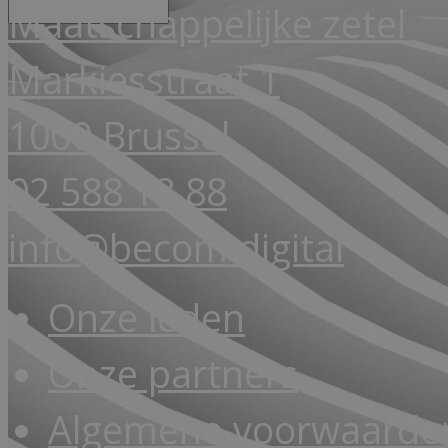
Maatschappelijke zetel
Markiesstraat 1
1000 Brussel
02 588 18 88
info@becom.digital
Onze leden
Onze partners
Algemene voorwaarde