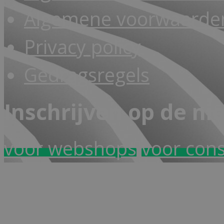
Algemene voorwaarden
Privacy policy
Gedragsregels
Inschrijven op de ni
voor webshops
voor con