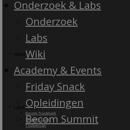
Onderzoek & Labs
Onderzoek
Labs
Wiki
Home
Academy & Events
Friday Snack
Opleidingen
Label & audits
Becom Trustmark
Becom Summit
Security Scan
Cookiescan