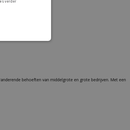
es verder
anderende behoeften van middelgrote en grote bedrijven. Met een