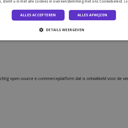
, stemt u in met alle cookies in overeenstemming met ons Cookiebeleid.
Le
ALLES ACCEPTEREN
ALLES AFWIJZEN
DETAILS WEERGEVEN
tig open-source e-commerceplatform dat is ontwikkeld voor de ver