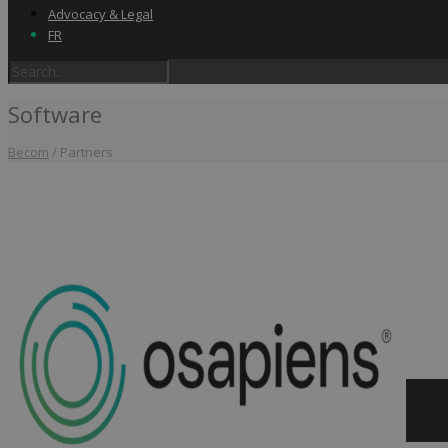
Advocacy & Legal
FR
Software
Becom
/
Partners
Home
Label & audits
Becom Trustmark
Security Scan
Cookiescan