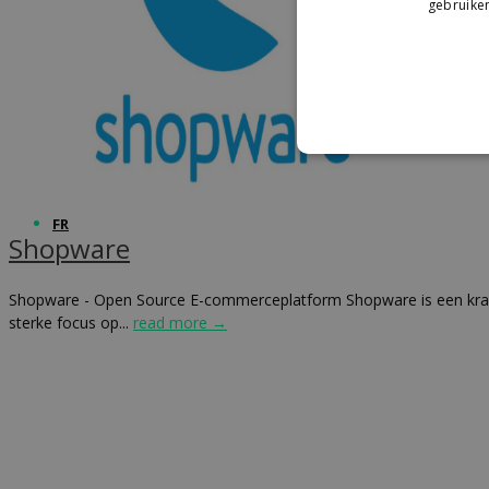
gebruiken
Advocacy & Legal
FR
Shopware
Shopware - Open Source E-commerceplatform Shopware is een krach
sterke focus op...
read more →