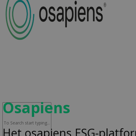
Advocacy & Legal
FR
Osapiens
Het osapiens ESG-platfor