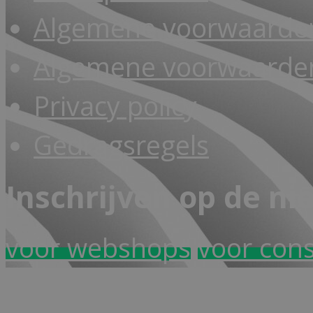
Algemene voorwaarde
Algemene voorwaarden
Privacy policy
Gedragsregels
Inschrijven op de ni
voor webshops
voor con