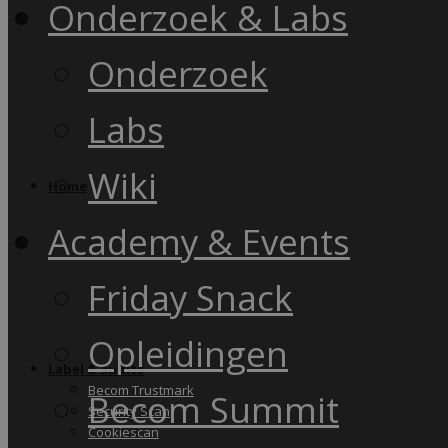
Onderzoek & Labs
Onderzoek
Labs
Wiki
Home
Academy & Events
Friday Snack
Opleidingen
Label & audits
Becom Trustmark
Becom Summit
Security Scan
Cookiescan