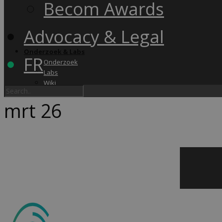
Becom Awards
Advocacy & Legal
Onderzoek & Labs
FR
Onderzoek
Labs
Wiki
mrt
26
Academy & Events
Friday Snack
Opleidingen
Becom Summit
Becom Awards