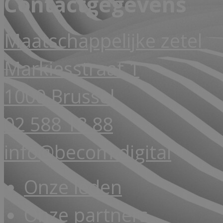
Contactgegevens
Maatschappelijke zetel
Markiesstraat 1
1000 Brussel
02 588 18 88
info@becom.digital
Onze leden
Onze partners