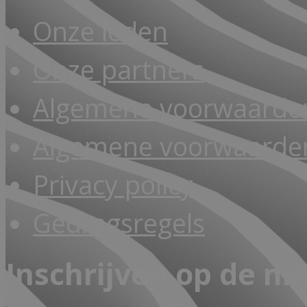
Onze leden
Onze partners
Algemene voorwaarde
Algemene voorwaarden
Privacy policy
Gedragsregels
Inschrijven op de ni