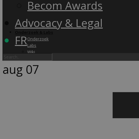
Becom Awards
Advocacy & Legal
Onderzoek & Labs
FR
Onderzoek
Labs
Wiki
aug
07
Academy & Events
Friday Snack
Opleidingen
Becom Summit
Becom Awards