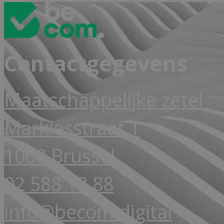
Contactgegevens
Maatschappelijke zetel
Markiesstraat 1
1000 Brussel
02 588 18 88
info@becom.digital