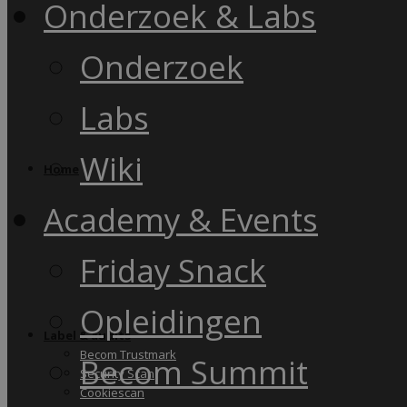
Onderzoek & Labs
Onderzoek
Labs
Wiki
Home
Academy & Events
Friday Snack
Opleidingen
Label & audits
Becom Trustmark
Becom Summit
Security Scan
Cookiescan