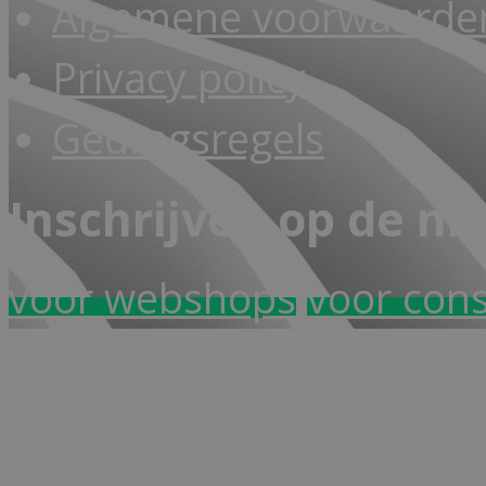
Algemene voorwaarden
Privacy policy
Gedragsregels
Inschrijven op de ni
voor webshops
voor con