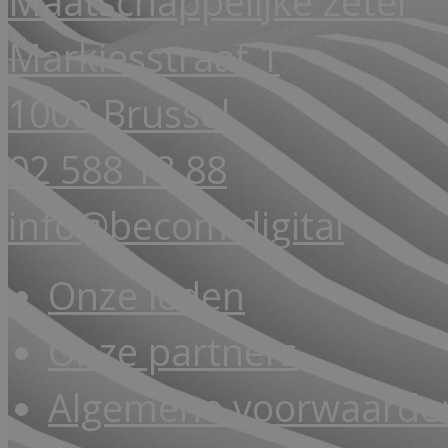
Maatschappelijke zetel
Markiesstraat 1
1000 Brussel
02 588 18 88
info@becom.digital
Onze leden
Onze partners
Algemene voorwaarde