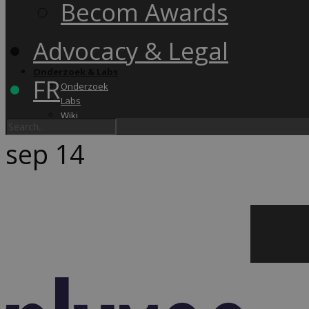
Becom Awards
Advocacy & Legal
Onderzoek & Labs
FR
Onderzoek
Labs
Wiki
sep
14
Academy & Events
Friday Snack
Opleidingen
Becom Summit
Becom Awards