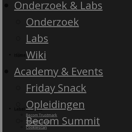
Onderzoek & Labs
Onderzoek
Labs
Wiki
Home
Academy & Events
Friday Snack
Opleidingen
Label & audits
Becom Trustmark
Becom Summit
Security Scan
Cookiescan