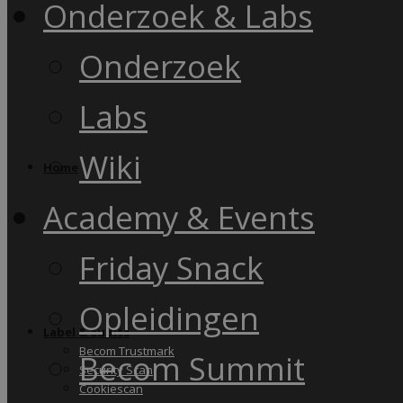
Onderzoek & Labs
Onderzoek
Labs
Wiki
Home
Academy & Events
Friday Snack
Opleidingen
Label & audits
Becom Trustmark
Becom Summit
Security Scan
Cookiescan