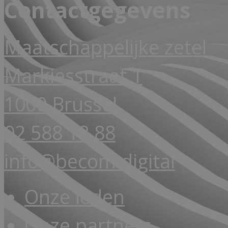
Contactgegevens
Maatschappelijke zetel
Markiesstraat 1
1000 Brussel
02 588 18 88
info@becom.digital
Onze leden
Onze partners