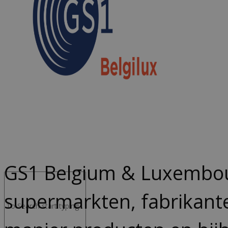
Advocacy & Legal
FR
GS1 Belgium & Luxembour
supermarkten, fabrikant