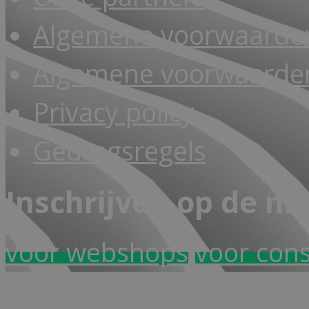
Algemene voorwaarde
Algemene voorwaarden
Privacy policy
Gedragsregels
Inschrijven op de ni
voor webshops
voor con