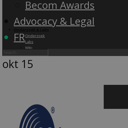
Becom Awards
Advocacy & Legal
Onderzoek & Labs
FR
Onderzoek
Labs
Wiki
okt
15
Academy & Events
Friday Snack
Opleidingen
Becom Summit
Becom Awards