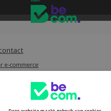
contact
oor e-commerce
t een Europese heffing van €3 op pakjes onder €150 uit niet-EU-landen
Deze website maakt gebruik van cookies.