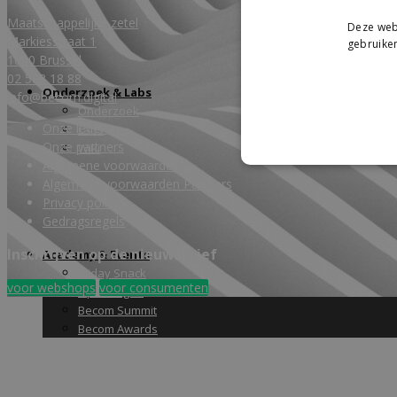
Maatschappelijke zetel
Deze webs
Markiesstraat 1
gebruiken
1000 Brussel
02 588 18 88
Onderzoek & Labs
info@becom.digital
Onderzoek
Onze leden
Labs
Onze partners
Wiki
Algemene voorwaarden
Algemene voorwaarden Partners
Privacy policy
Gedragsregels
Inschrijven op de nieuwsbrief
Academy & Events
Friday Snack
voor webshops
voor consumenten
Opleidingen
Becom Summit
Becom Awards