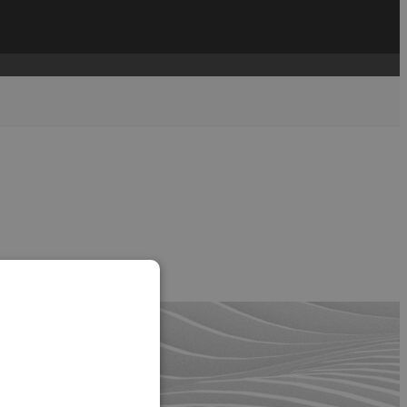
....
read more →