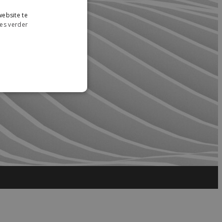
ebsite te
es verder