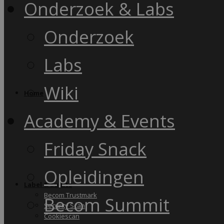
Onderzoek & Labs
Onderzoek
Labs
Wiki
Home
Academy & Events
Friday Snack
Opleidingen
Label & audits
Becom Trustmark
Becom Summit
Security Scan
Cookiescan