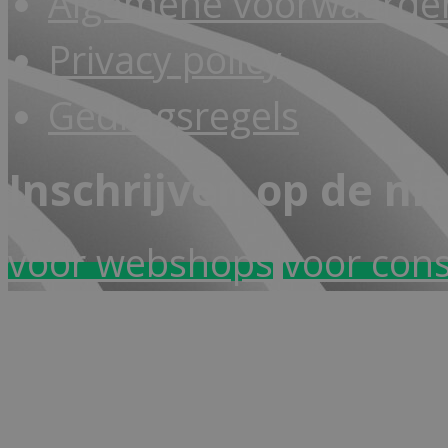
Algemene voorwaarden
Privacy policy
Gedragsregels
Inschrijven op de ni
voor webshops
voor con