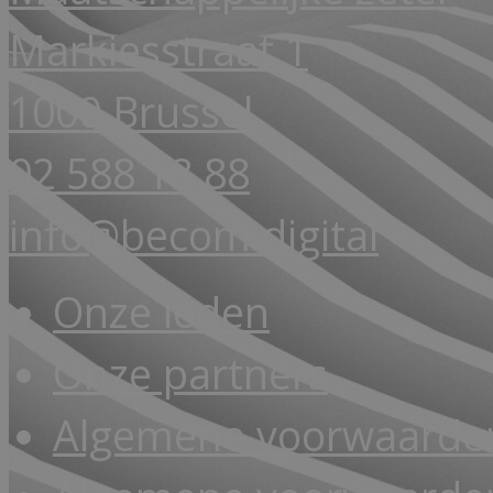
Markiesstraat 1
1000 Brussel
02 588 18 88
info@becom.digital
Onze leden
Onze partners
Algemene voorwaarde