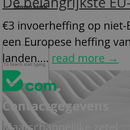
De belangrijkste E
Advocacy & Legal
€3 invoerheffing op niet-
een Europese heffing van
landen....
read more →
Contactgegevens
Maatschappelijke zetel