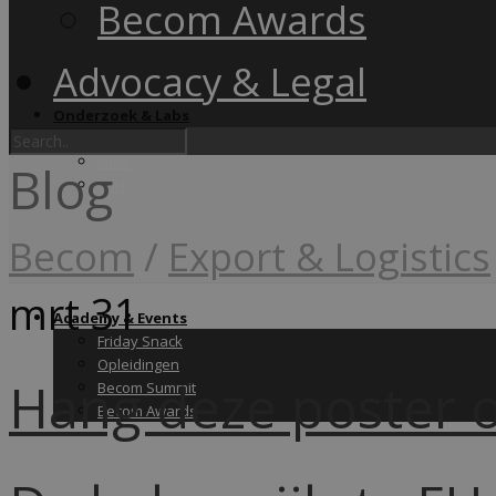
Becom Awards
Advocacy & Legal
Onderzoek & Labs
Onderzoek
Labs
Blog
Wiki
Becom
/
Export & Logistics
mrt
31
Academy & Events
Friday Snack
Opleidingen
Hang deze poster op
Becom Summit
Becom Awards