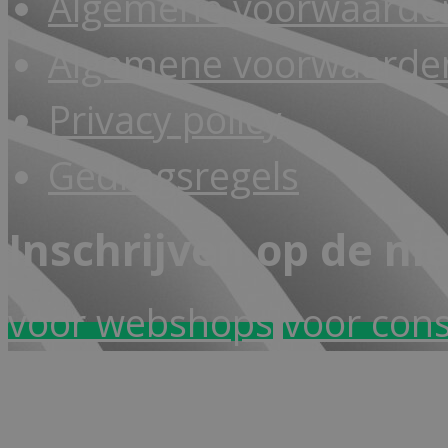
Algemene voorwaarde
Algemene voorwaarden
Privacy policy
Gedragsregels
Inschrijven op de ni
voor webshops
voor con