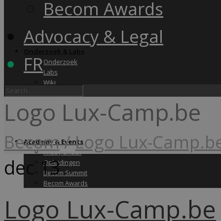
Becom Awards
Advocacy & Legal
Onderzoek & Labs
FR
Onderzoek
Labs
Wiki
Logo Lux-Camp.be
Becom
/
Logo Lux-Camp.b
Academy & Events
Friday Snack
dec
13
Opleidingen
Becom Summit
Becom Awards
Logo Lux-Camp.be