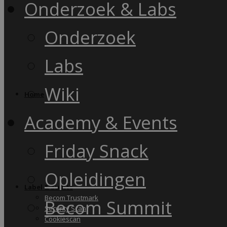
Onderzoek & Labs
Onderzoek
Labs
Wiki
Home
Academy & Events
Friday Snack
Opleidingen
Label & audits
Becom Trustmark
Becom Summit
Security Scan
Cookiescan