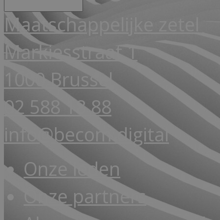
Maatschappelijke zetel
Markiesstraat 1
1000 Brussel
02 588 18 88
info@becom.digital
Onze leden
Onze partners