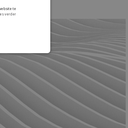
ebsite te
es verder