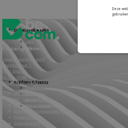
Deze webs
gebruiken
Onderzoek & Labs
Onderzoek
Labs
Wiki
Contactgegevens
Maatschappelijke zetel
Markiesstraat 1
1000 Brussel
02 588 18 88
Academy & Events
info@becom.digital
Friday Snack
Onze leden
Opleidingen
Onze partners
Becom Summit
Algemene voorwaarden
Becom Awards
Algemene voorwaarden Partners
Privacy policy
Gedragsregels