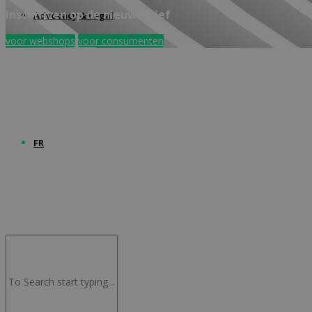
Inschrijven op de nieuwsbrief
Advocacy & Legal
voor webshops
voor consumenten
FR