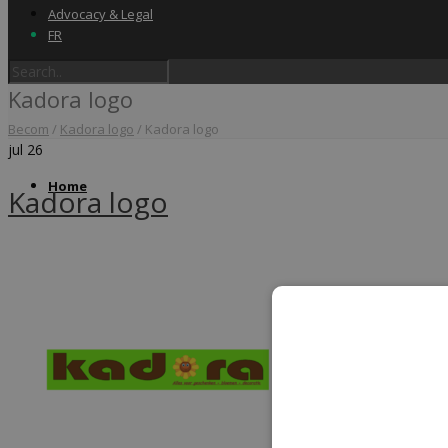
Advocacy & Legal
FR
Kadora logo
Becom
/
Kadora logo
/
Kadora logo
jul
26
Home
Kadora logo
Label & audits
Becom Trustmark
Security Scan
Cookiescan