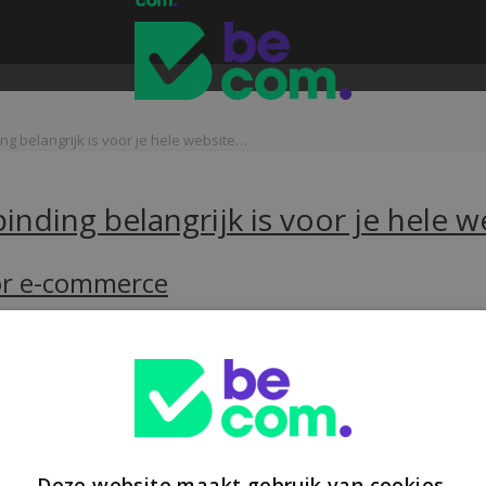
g belangrijk is voor je hele website…
nding belangrijk is voor je hele 
oor e-commerce
t een Europese heffing van €3 op pakjes onder €150 uit niet-EU-landen
Deze website maakt gebruik van cookies.