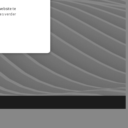
ebsite te
es verder