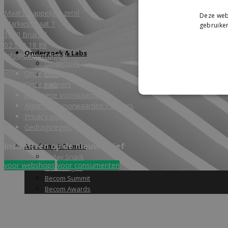
Maatschappelijke zetel
Deze webs
Markiesstraat 1
gebruiken
1000 Brussel
02 588 18 88
Onderzoek & Labs
info@becom.digital
Onderzoek
Onze leden
Labs
Onze partners
Wiki
Algemene voorwaarden
Algemene voorwaarden Partners
Privacy policy
Gedragsregels
Inschrijven op de nieuwsbrief
Academy & Events
Friday Snack
voor webshops
voor consumenten
Opleidingen
Becom Summit
Becom Awards