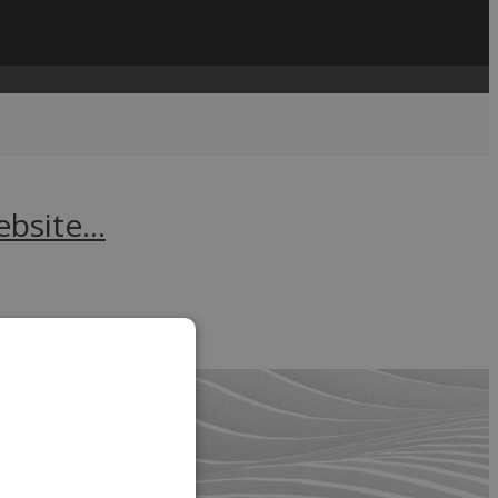
website…
....
read more →