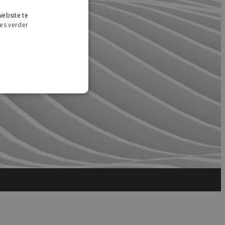
ebsite te
es verder