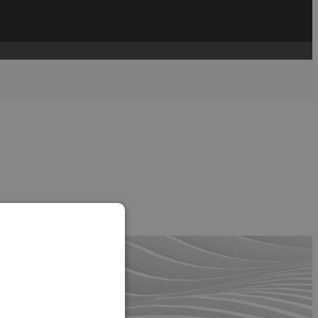
....
read more →