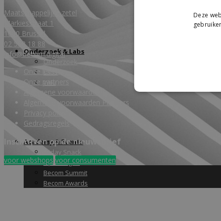
Maatschappelijke zetel
Deze webs
Markiesstraat 1
gebruiken
1000 Brussel
02 588 18 88
Onderzoek & Labs
info@becom.digital
Onderzoek
Onze leden
Labs
Onze partners
Wiki
Algemene voorwaarden
Algemene voorwaarden Partners
Privacy policy
Gedragsregels
Inschrijven op de nieuwsbrief
Academy & Events
Friday Snack
voor webshops
voor consumenten
Opleidingen
Becom Summit
Becom Awards