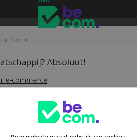
happij? Absoluut!
atschappij? Absoluut!
oor e-commerce
t een Europese heffing van €3 op pakjes onder €150 uit niet-EU-landen
Deze website maakt gebruik van cookies.