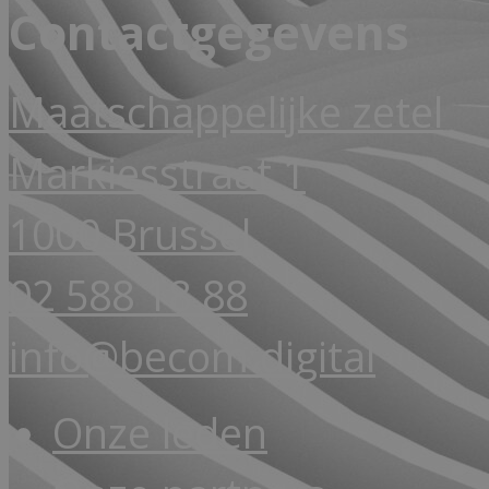
Contactgegevens
Maatschappelijke zetel
Markiesstraat 1
1000 Brussel
02 588 18 88
info@becom.digital
Onze leden