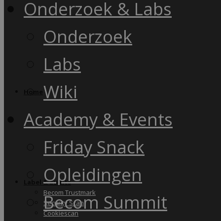
Onderzoek & Labs
Onderzoek
Labs
Wiki
Home
Academy & Events
Friday Snack
Opleidingen
Label & audits
Becom Trustmark
Becom Summit
Security Scan
Cookiescan