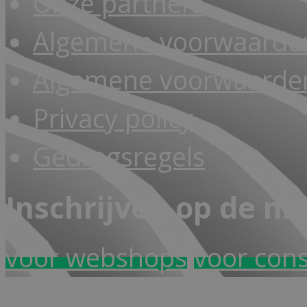
Onze partners
Algemene voorwaarde
Algemene voorwaarden
Privacy policy
Gedragsregels
Inschrijven op de ni
voor webshops
voor con