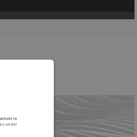
....
read more →
ebsite te
es verder