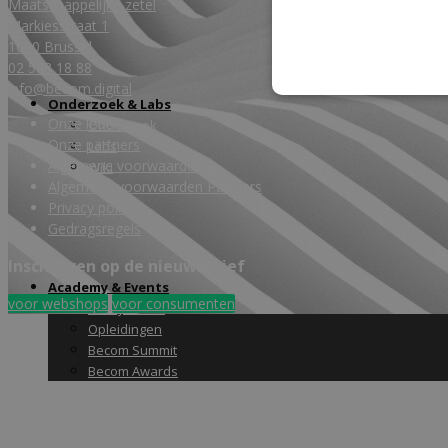
Maatschappelijke zetel
Markiesstraat 1
1000 Brussel
02 588 18 88
info@becom.digital
Onderzoek & Labs
Onze leden
Onderzoek
Onze partners
Labs
Algemene voorwaarden
Wiki
Algemene voorwaarden Partners
Privacy policy
Gedragsregels
Inschrijven op de nieuwsbrief
Academy & Events
voor webshops
voor consumenten
Friday Snack
Opleidingen
Becom Summit
Becom Awards