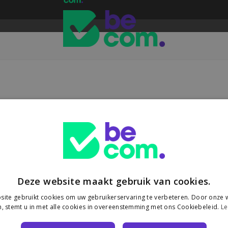
oor e-commerce
t een Europese heffing van €3 op pakjes onder €150 uit niet-EU-landen
Deze website maakt gebruik van cookies.
ite gebruikt cookies om uw gebruikerservaring te verbeteren. Door onze w
, stemt u in met alle cookies in overeenstemming met ons Cookiebeleid.
Le