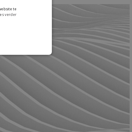
ebsite te
es verder