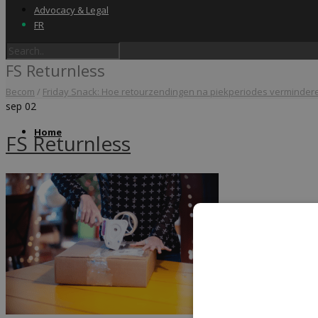
Advocacy & Legal
FR
FS Returnless
Becom
/
Friday Snack: Hoe retourzendingen na piekperiodes verminder
sep
02
Home
FS Returnless
Label & audits
Becom Trustmark
Security Scan
Cookiescan