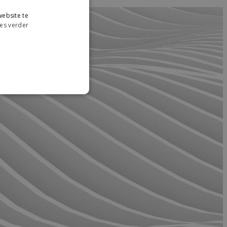
ebsite te
es verder