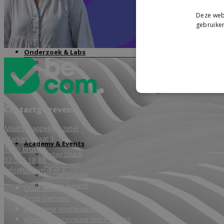
Deze webs
gebruiken
Onderzoek & Labs
Onderzoek
Labs
Wiki
Contactgegevens
Maatschappelijke zetel
Markiesstraat 1
Academy & Events
1000 Brussel
Friday Snack
02 588 18 88
Opleidingen
info@becom.digital
Becom Summit
Becom Awards
Onze leden
Onze partners
Algemene voorwaarden
Algemene voorwaarden Partners