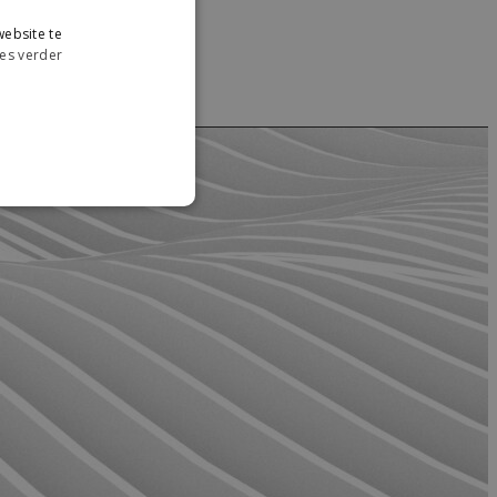
ebsite te
es verder