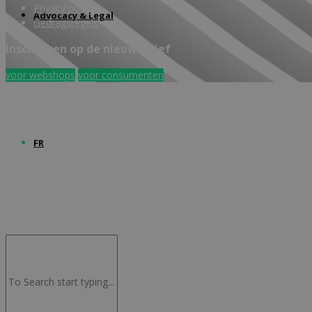
Privacy policy
Advocacy & Legal
Gedragsregels
Inschrijven op de nieuwsbrief
voor webshops
voor consumenten
FR