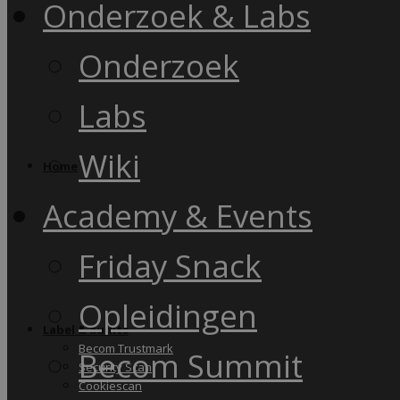
Onderzoek & Labs
Onderzoek
Labs
Wiki
Home
Academy & Events
Friday Snack
Opleidingen
Label & audits
Becom Trustmark
Becom Summit
Security Scan
Cookiescan