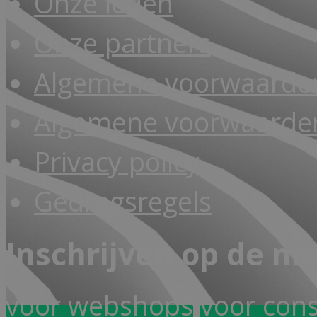
Onze leden
Onze partners
Algemene voorwaarde
Algemene voorwaarden
Privacy policy
Gedragsregels
Inschrijven op de ni
voor webshops
voor con