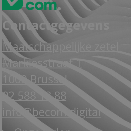
Contactgegevens
Maatschappelijke zetel
Markiesstraat 1
1000 Brussel
02 588 18 88
info@becom.digital