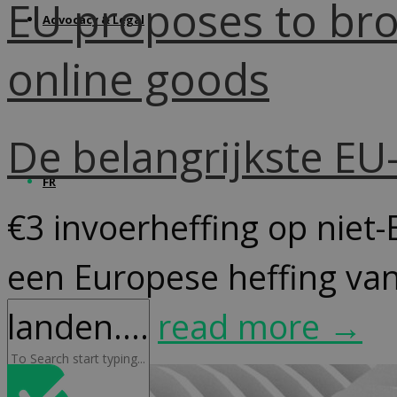
EU proposes to bro
Advocacy & Legal
online goods
De belangrijkste E
FR
€3 invoerheffing op niet-
een Europese heffing van
landen....
read more →