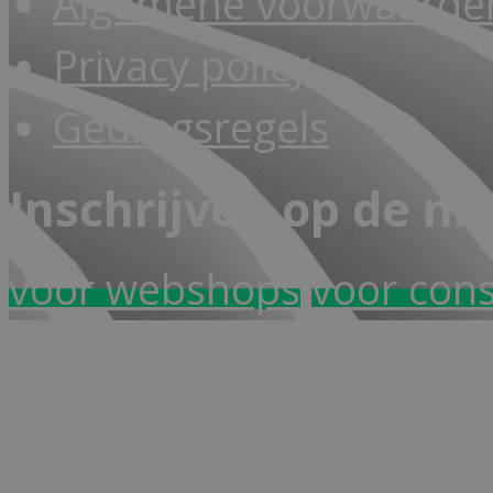
Algemene voorwaarden
Privacy policy
Gedragsregels
Inschrijven op de ni
voor webshops
voor con