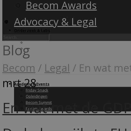
Becom Awards
Advocacy & Legal
Onderzoek & Labs
Onderzoek
Labs
Blog
Wiki
Becom
/
Legal
/
En wat met
mrt
28
Academy & Events
Friday Snack
Opleidingen
En wat met de GDP
Becom Summit
Becom Awards