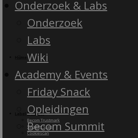
Onderzoek & Labs
Onderzoek
Labs
Wiki
Home
Academy & Events
Friday Snack
Opleidingen
Label & audits
Becom Trustmark
Becom Summit
Security Scan
Cookiescan