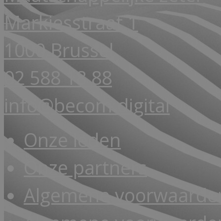
Markiesstraat 1
1000 Brussel
02 588 18 88
info@becom.digital
Onze leden
Onze partners
Algemene voorwaarde