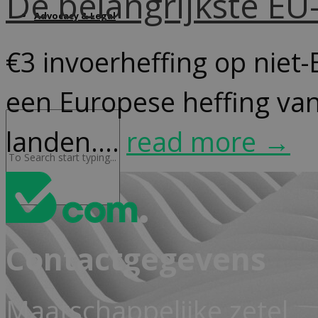
De belangrijkste E
Advocacy & Legal
€3 invoerheffing op niet-
een Europese heffing van
landen....
read more →
Contactgegevens
Maatschappelijke zetel