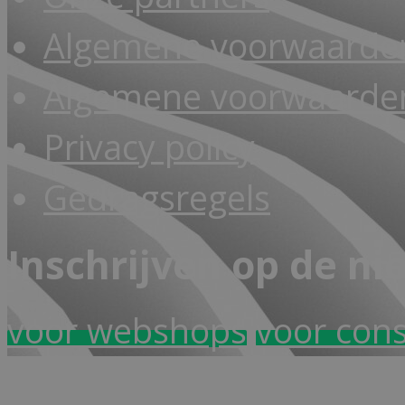
Algemene voorwaarde
Algemene voorwaarden
Privacy policy
Gedragsregels
Inschrijven op de ni
voor webshops
voor con