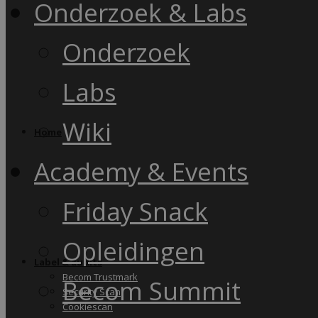
Onderzoek & Labs
Onderzoek
Labs
Wiki
Home
Academy & Events
Friday Snack
Opleidingen
Label & audits
Becom Trustmark
Becom Summit
Security Scan
Cookiescan