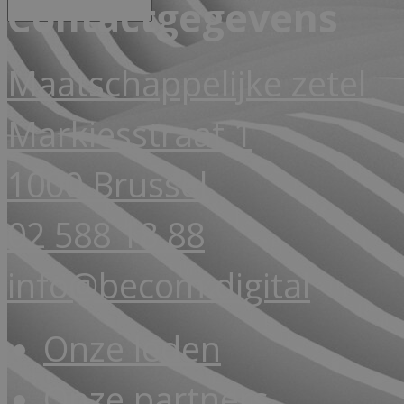
Contactgegevens
Maatschappelijke zetel
Markiesstraat 1
1000 Brussel
02 588 18 88
info@becom.digital
Onze leden
Onze partners