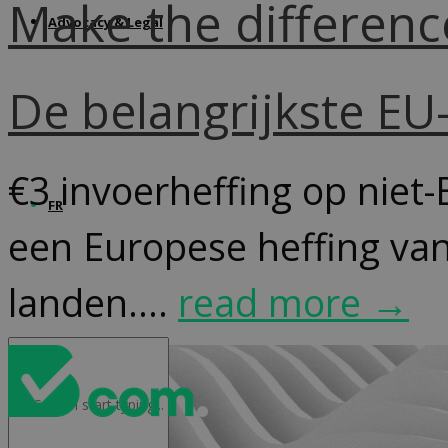
Make the differenc
Advocacy & Legal
De belangrijkste E
€3 invoerheffing op niet-
FR
een Europese heffing van
landen....
read more →