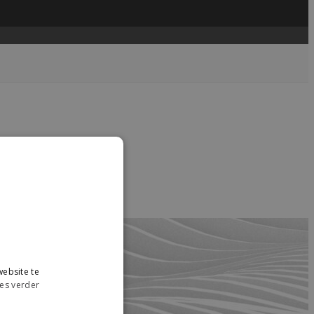
....
read more →
ebsite te
es verder