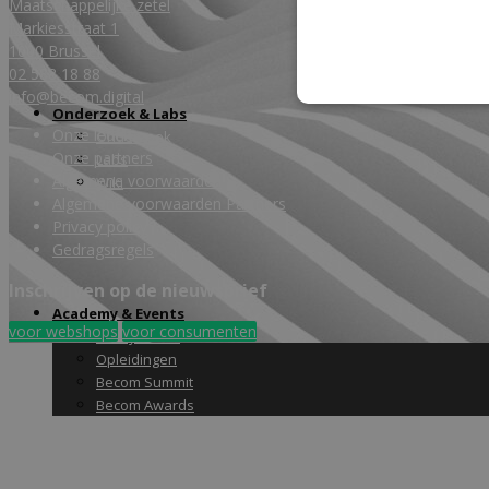
Maatschappelijke zetel
Markiesstraat 1
1000 Brussel
02 588 18 88
info@becom.digital
Onderzoek & Labs
Onze leden
Onderzoek
Onze partners
Labs
Algemene voorwaarden
Wiki
Algemene voorwaarden Partners
Privacy policy
Gedragsregels
Inschrijven op de nieuwsbrief
Academy & Events
voor webshops
voor consumenten
Friday Snack
Opleidingen
Becom Summit
Becom Awards