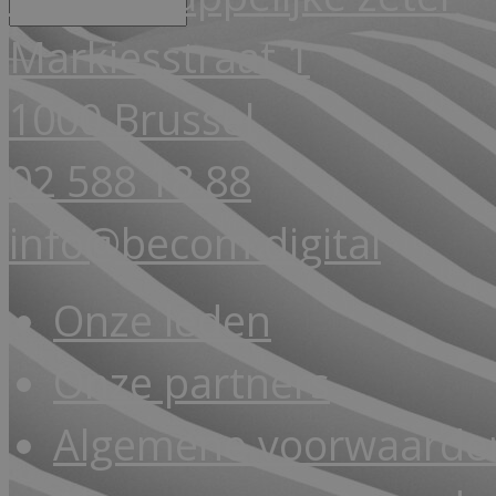
Markiesstraat 1
1000 Brussel
02 588 18 88
info@becom.digital
Onze leden
Onze partners
Algemene voorwaarde