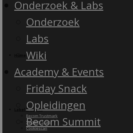
Onderzoek & Labs
Onderzoek
Labs
Wiki
Home
Academy & Events
Friday Snack
Opleidingen
Label & audits
Becom Trustmark
Becom Summit
Security Scan
Cookiescan