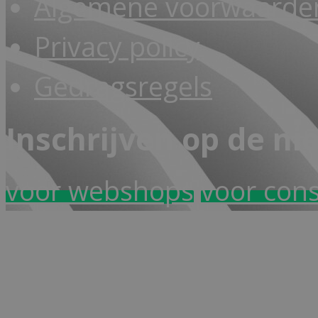
Algemene voorwaarden
Privacy policy
Gedragsregels
Inschrijven op de ni
voor webshops
voor con