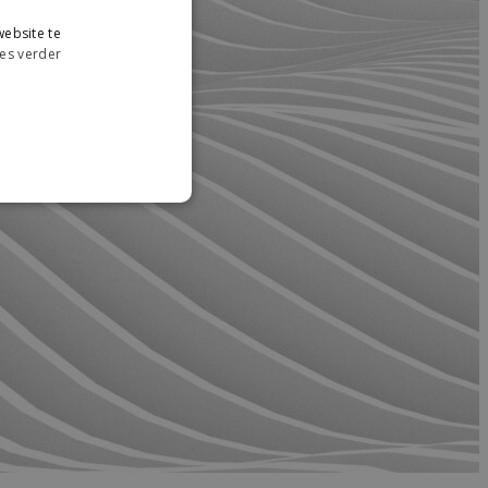
ebsite te
es verder