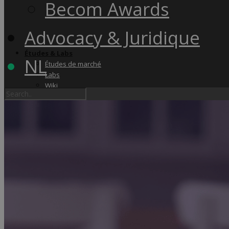
Becom Awards
Advocacy & Juridique
Études & Labs
NL
Études de marché
Labs
Wiki
Academy & Events
Friday Snacks
Formations
Becom Summit
Becom Awards