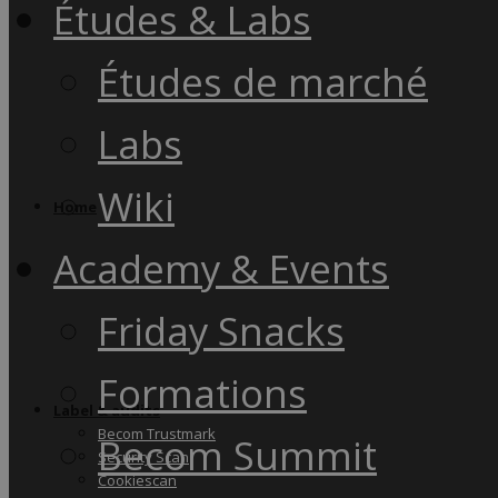
Études & Labs
Études de marché
Labs
Wiki
Home
Academy & Events
Friday Snacks
Formations
Label & audits
Becom Trustmark
Becom Summit
Security Scan
Cookiescan