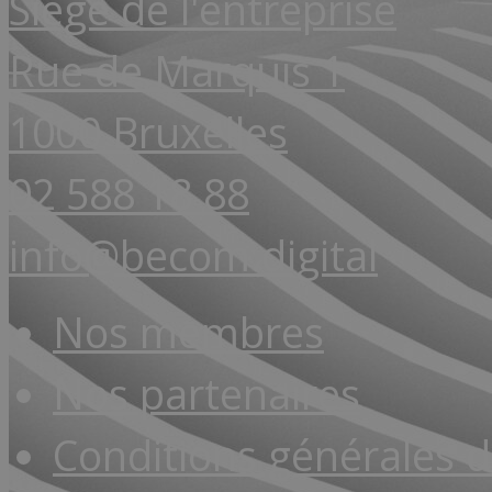
Siège de l'entreprise
Rue de Marquis 1
1000 Bruxelles
02 588 18 88
info@becom.digital
Nos membres
Nos partenaires
Conditions générales 