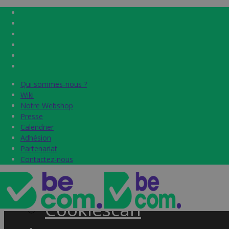
Qui sommes-nous ?
Qui sommes-nous ?
Home
Wiki
Wiki
Notre Webshop
Notre Webshop
Presse
Presse
Label & audits
Calendrier
Calendrier
Adhésion
Adhésion
Becom Trustmark
Partenariat
Partenariat
Contactez-nous
Contactez-nous
Security Scan
Cookiescan